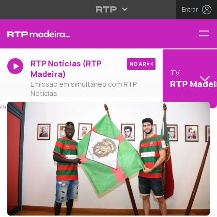
Entrar
RTP Notícias (RTP
NO AR
TV
Madeira)
RTP Madei
Emissão em simultâneo com RTP
Notícias