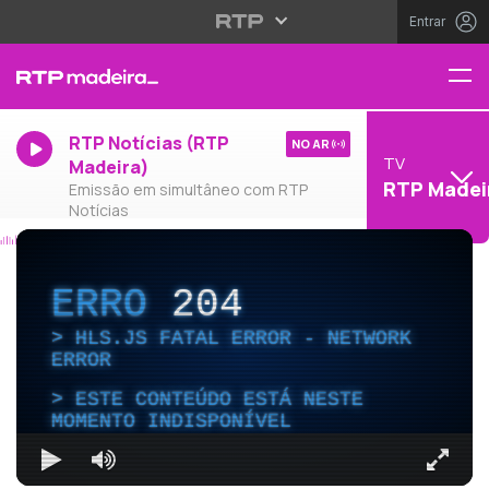
Entrar
RTP Notícias (RTP
NO AR
TV
Madeira)
RTP Madei
Emissão em simultâneo com RTP
Notícias
ERRO
204
HLS.JS FATAL ERROR - NETWORK
ERROR
ESTE CONTEÚDO ESTÁ NESTE
MOMENTO INDISPONÍVEL