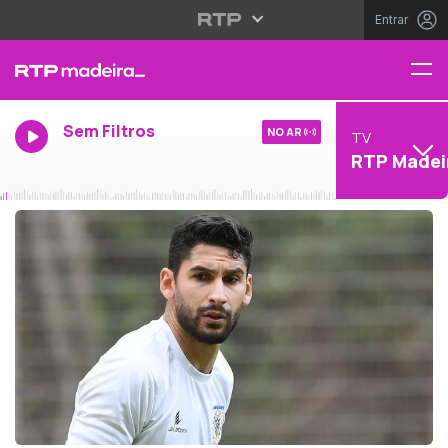
Entrar
Sem Filtros
NO AR
TV
RTP Madei