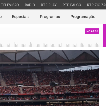
TELEVISÃO
RÁDIO
RTP PLAY
RTP PALCO
RTP ZIG ZA
o
Especiais
Programas
Programação
NO AR