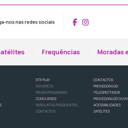
Aceder ao Fac
Aceder ao I
ga-nos nas redes sociais
atélites
Frequências
Moradas e
RTP PLAY
CONTACTOS
EM DIRETO
PROVEDORA DO
REVER PROGRAMAS
TELESPECTADOR
CONCURSOS
PROVEDORA DO OUVI
S
PERGUNTAS FREQUENTES
ACESSIBILIDADES
CONTACTOS
SATÉLITES