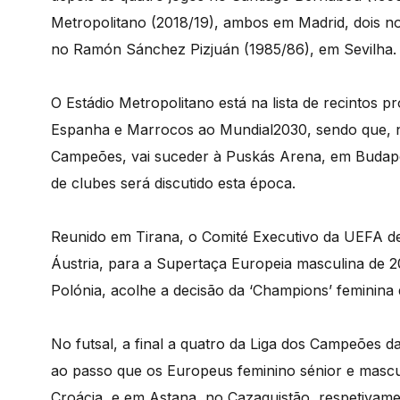
Metropolitano (2018/19), ambos em Madrid, dois 
no Ramón Sánchez Pizjuán (1985/86), em Sevilha.
O Estádio Metropolitano está na lista de recintos p
Espanha e Marrocos ao Mundial2030, sendo que, no
Campeões, vai suceder à Puskás Arena, em Budapes
de clubes será discutido esta época.
Reunido em Tirana, o Comité Executivo da UEFA de
Áustria, para a Supertaça Europeia masculina de 2
Polónia, acolhe a decisão da ‘Champions’ feminina 
No futsal, a final a quatro da Liga dos Campeões d
ao passo que os Europeus feminino sénior e mascul
Croácia, e em Astana, no Cazaquistão, respetivame