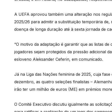
A UEFA aprovou também uma alteração nos regula
2025/26 para admitir a substituição temporária d
doença de longa duração até à sexta jornada de cad
“O motivo da adaptação é garantir que as listas d
jogadores sejam protegidos da pressão adicional da
esloveno Aleksander Ceferin, em comunicado.
Já na Liga das Nações feminina de 2025, cuja fas
dezembro, as quatro seleções finalistas – Alemanha
irão ter um milhão de euros (ME) em prémios mone
O Comité Executivo discutiu igualmente as solicita
para ratificar a realização de um jogo dos campeon