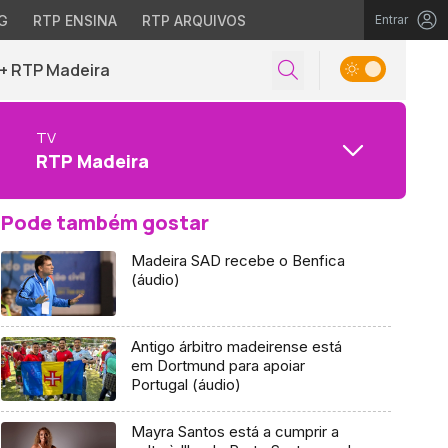
G
RTP ENSINA
RTP ARQUIVOS
Entrar
+ RTP Madeira
TV
RTP Madeira
Pode também gostar
Madeira SAD recebe o Benfica
(áudio)
Antigo árbitro madeirense está
em Dortmund para apoiar
Portugal (áudio)
Mayra Santos está a cumprir a