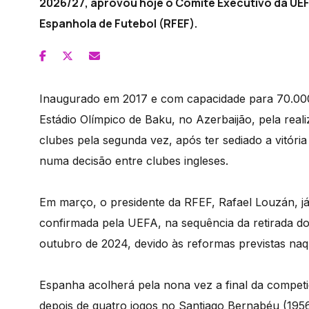
2026/27, aprovou hoje o Comité Executivo da UEF
Espanhola de Futebol (RFEF).
Inaugurado em 2017 e com capacidade para 70.000
Estádio Olímpico de Baku, no Azerbaijão, pela reali
clubes pela segunda vez, após ter sediado a vitóri
numa decisão entre clubes ingleses.
Em março, o presidente da RFEF, Rafael Louzán, já
confirmada pela UEFA, na sequência da retirada do
outubro de 2024, devido às reformas previstas naque
Espanha acolherá pela nona vez a final da compet
depois de quatro jogos no Santiago Bernabéu (195