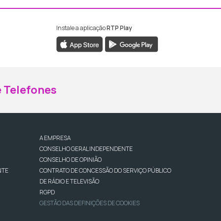
Instale a aplicação
RTP Play
ebook da RTP Madeira
nstagram da RTP Madeira
 Telefones
A EMPRESA
CONSELHO GERAL INDEPENDENTE
CONSELHO DE OPINIÃO
NTE
CONTRATO DE CONCESSÃO DO SERVIÇO PÚBLICO
DE RÁDIO E TELEVISÃO
RGPD
GESTÃO DAS DEFINIÇÕES DE COOKIES