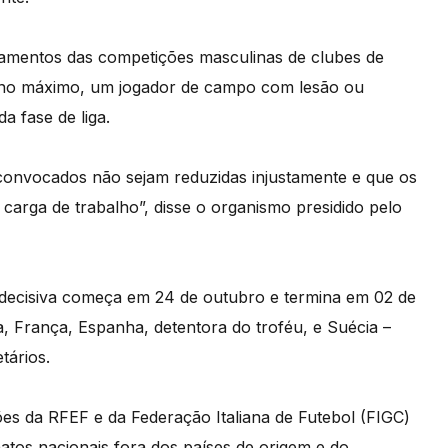
mentos das competições masculinas de clubes de
e, no máximo, um jogador de campo com lesão ou
a fase de liga.
e convocados não sejam reduzidas injustamente e que os
 carga de trabalho”, disse o organismo presidido pelo
e decisiva começa em 24 de outubro e termina em 02 de
, França, Espanha, detentora do troféu, e Suécia –
tários.
ções da RFEF e da Federação Italiana de Futebol (FIGC)
atos nacionais fora dos países de origem e do