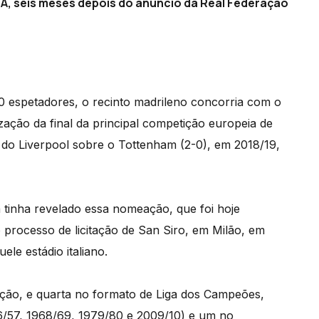
A, seis meses depois do anúncio da Real Federação
 espetadores, o recinto madrileno concorria com o
zação da final da principal competição europeia de
a do Liverpool sobre o Tottenham (2-0), em 2018/19,
 tinha revelado essa nomeação, que foi hoje
 processo de licitação de San Siro, em Milão, em
le estádio italiano.
ição, e quarta no formato de Liga dos Campeões,
6/57, 1968/69, 1979/80 e 2009/10) e um no