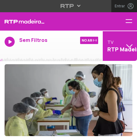
Entrar
Sem Filtros
NO AR
TV
RTP Madei