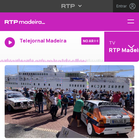
Entrar
Telejornal Madeira
NO AR
TV
RTP Madei