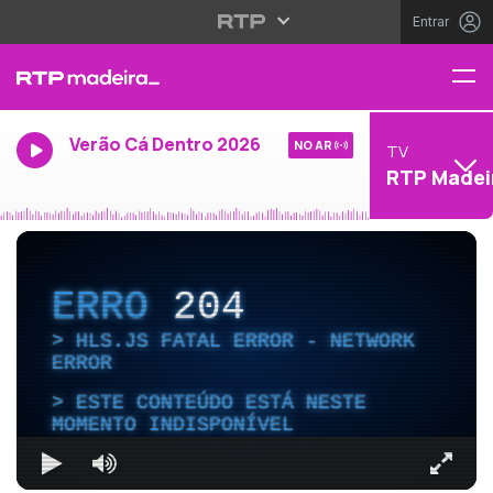
Entrar
Verão Cá Dentro 2026
NO AR
TV
RTP Madei
ERRO
204
HLS.JS FATAL ERROR - NETWORK
ERROR
ESTE CONTEÚDO ESTÁ NESTE
MOMENTO INDISPONÍVEL