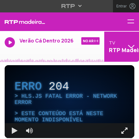
Entrar
Verão Cá Dentro 2026
NO AR
TV
RTP Madei
ERRO
204
HLS.JS FATAL ERROR - NETWORK
ERROR
ESTE CONTEÚDO ESTÁ NESTE
MOMENTO INDISPONÍVEL