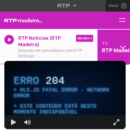
Entrar
RTP Notícias (RTP
NO AR
TV
Madeira)
RTP Madei
Emissão em simultâneo com RTP
Notícias
ERRO
204
HLS.JS FATAL ERROR - NETWORK
ERROR
ESTE CONTEÚDO ESTÁ NESTE
MOMENTO INDISPONÍVEL