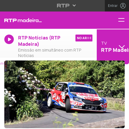
Entrar
RTP Notícias (RTP
NO AR
TV
Madeira)
RTP Madei
Emissão em simultâneo com RTP
Notícias