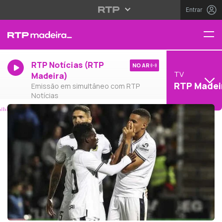
Entrar
RTP Notícias (RTP
NO AR
TV
Madeira)
RTP Madei
Emissão em simultâneo com RTP
Notícias