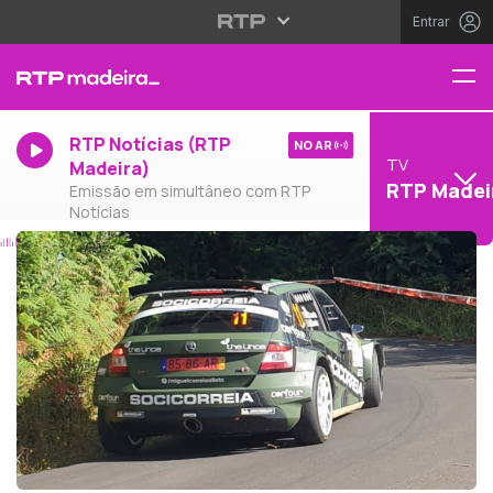
Entrar
RTP Notícias (RTP
NO AR
TV
Madeira)
RTP Madei
Emissão em simultâneo com RTP
Notícias