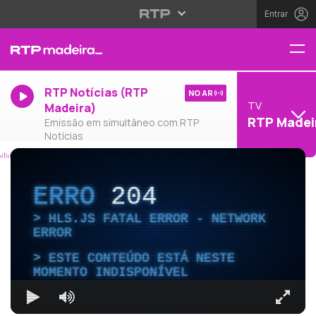
Entrar
RTP Notícias (RTP
NO AR
TV
Madeira)
RTP Madei
Emissão em simultâneo com RTP
Notícias
ERRO
204
HLS.JS FATAL ERROR - NETWORK
ERROR
ESTE CONTEÚDO ESTÁ NESTE
MOMENTO INDISPONÍVEL