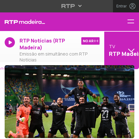
Entrar
RTP Notícias (RTP
NO AR
TV
Madeira)
RTP Madei
Emissão em simultâneo com RTP
Notícias