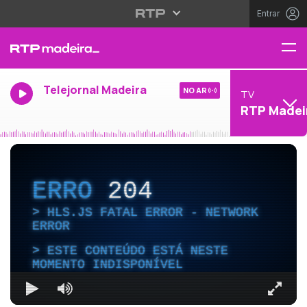
Entrar
Telejornal Madeira
NO AR
TV
RTP Madei
ERRO
204
HLS.JS FATAL ERROR - NETWORK
ERROR
ESTE CONTEÚDO ESTÁ NESTE
MOMENTO INDISPONÍVEL