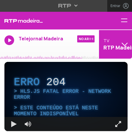
Entrar
Telejornal Madeira
NO AR
TV
RTP Madei
ERRO
204
HLS.JS FATAL ERROR - NETWORK
ERROR
ESTE CONTEÚDO ESTÁ NESTE
MOMENTO INDISPONÍVEL