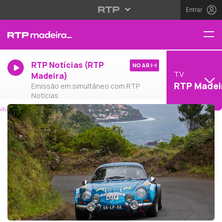
Entrar
RTP Notícias (RTP
NO AR
TV
Madeira)
RTP Madei
Emissão em simultâneo com RTP
Notícias