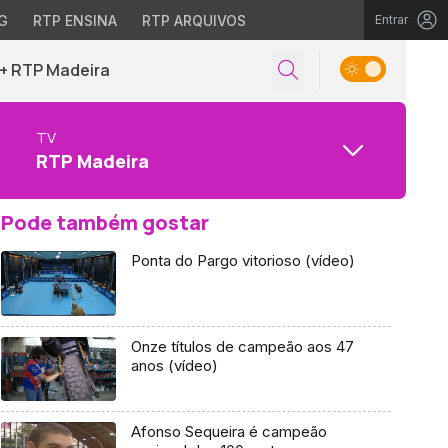
G
RTP ENSINA
RTP ARQUIVOS
Entrar
+ RTP Madeira
TV
RTP Madeira
Pode também gostar
Ponta do Pargo vitorioso (vídeo)
Onze títulos de campeão aos 47
anos (vídeo)
Afonso Sequeira é campeão