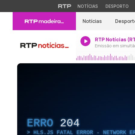
NOTÍCIAS
DESPORTO
Notícias
Desport
RTP Notícias (R
Emissão em simultâ
ERRO
204
HLS.JS FATAL ERROR - NETWORK E