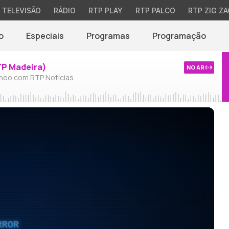
TELEVISÃO
RÁDIO
RTP PLAY
RTP PALCO
RTP ZIG ZA
o
Especiais
Programas
Programação
TP Madeira)
NO AR
neo com RTP Notícias
RROR