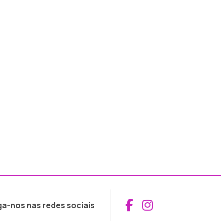
Aceder ao Fac
Aceder ao I
ga-nos nas redes sociais