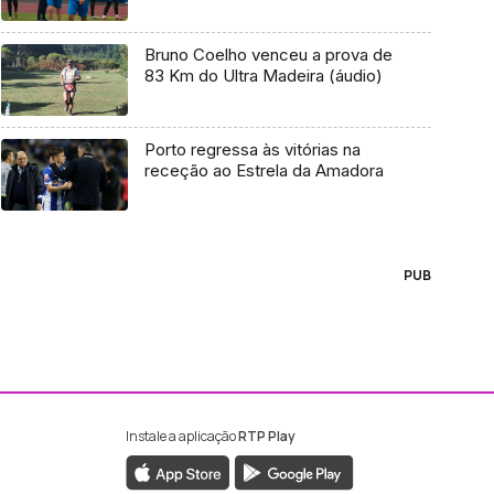
Bruno Coelho venceu a prova de
83 Km do Ultra Madeira (áudio)
Porto regressa às vitórias na
receção ao Estrela da Amadora
PUB
Instale a aplicação
RTP Play
ebook da RTP Madeira
nstagram da RTP Madeira