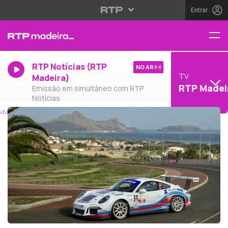
Entrar
RTP Notícias (RTP
NO AR
TV
Madeira)
RTP Madei
Emissão em simultâneo com RTP
Notícias