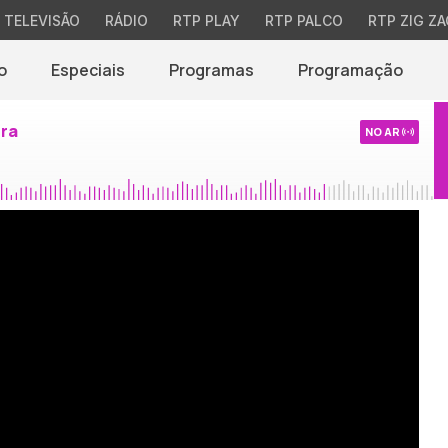
TELEVISÃO
RÁDIO
RTP PLAY
RTP PALCO
RTP ZIG ZA
o
Especiais
Programas
Programação
ira
NO AR