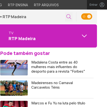
G
RTP ENSINA
RTP ARQUIVOS
Entrar
+ RTP Madeira
TV
RTP Madeira
Pode também gostar
Madalena Costa entre as 40
mulheres mais influentes do
desporto para a revista “Forbes”
Madeirenses no Carnaval
Carcavelos Ténis
Marcos e Fu Yu na luta pelo título