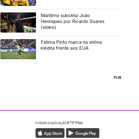
Marítimo substitui João
Henriques por Ricardo Soares
(vídeo)
Fátima Pinto marca na vitória
inédita frente aos EUA
PUB
Instale a aplicação
RTP Play
ebook da RTP Madeira
nstagram da RTP Madeira