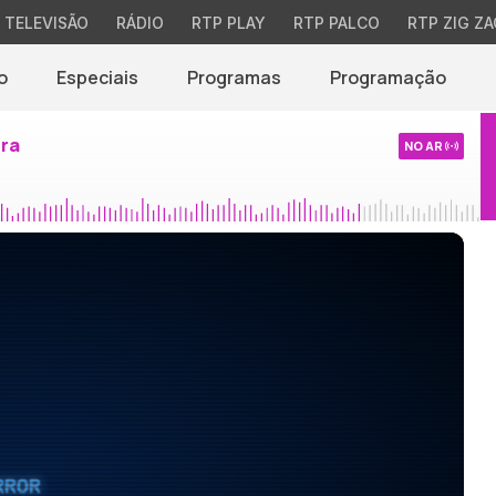
TELEVISÃO
RÁDIO
RTP PLAY
RTP PALCO
RTP ZIG ZA
o
Especiais
Programas
Programação
ira
NO AR
RROR