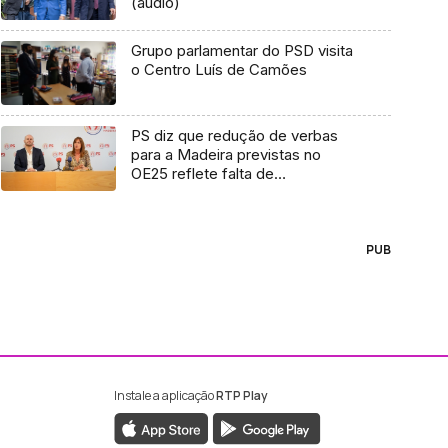
(áudio)
Grupo parlamentar do PSD visita
o Centro Luís de Camões
PS diz que redução de verbas
para a Madeira previstas no
OE25 reflete falta de
credibilidade de Albuquerque
(áudio)
PUB
Instale a aplicação
RTP Play
ebook da RTP Madeira
nstagram da RTP Madeira