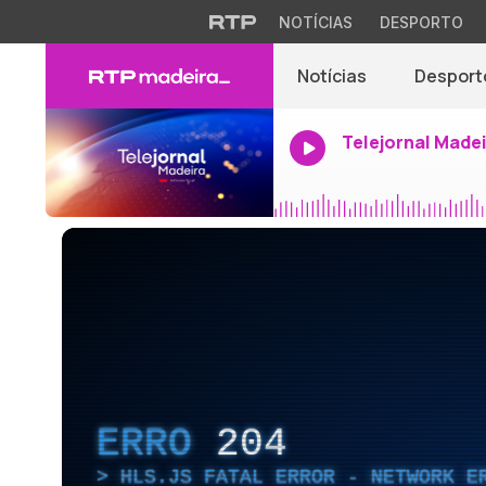
NOTÍCIAS
DESPORTO
Notícias
Desport
Telejornal Made
ERRO
204
HLS.JS FATAL ERROR - NETWORK E