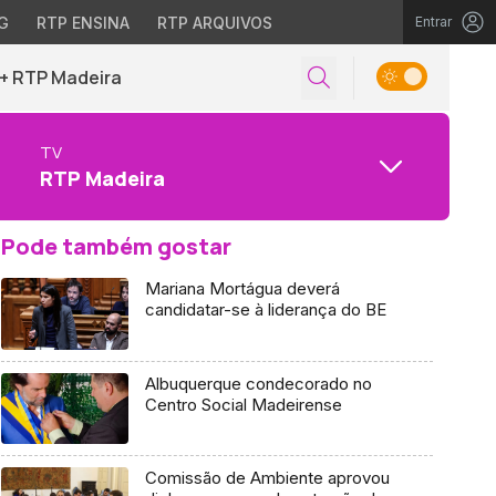
G
RTP ENSINA
RTP ARQUIVOS
Entrar
+ RTP Madeira
TV
RTP Madeira
Pode também gostar
Mariana Mortágua deverá
candidatar-se à liderança do BE
Albuquerque condecorado no
Centro Social Madeirense
Comissão de Ambiente aprovou