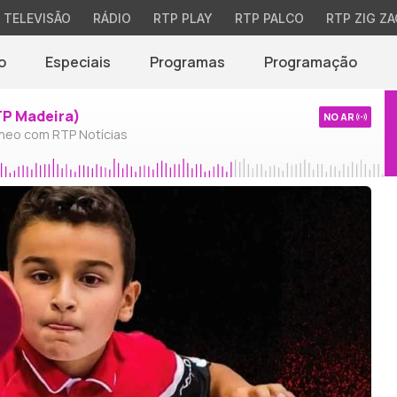
TELEVISÃO
RÁDIO
RTP PLAY
RTP PALCO
RTP ZIG ZA
o
Especiais
Programas
Programação
TP Madeira)
NO AR
neo com RTP Notícias