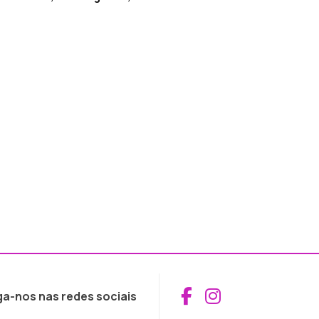
Aceder ao Fac
Aceder ao I
ga-nos nas redes sociais