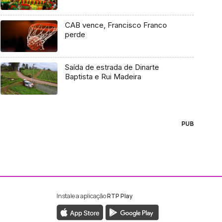
CAB vence, Francisco Franco
perde
Saída de estrada de Dinarte
Baptista e Rui Madeira
PUB
Instale a aplicação
RTP Play
ebook da RTP Madeira
nstagram da RTP Madeira