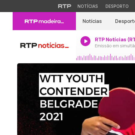
NOTÍCIAS
DESPORTO
Notícias
Desport
RTP Notícias (R
Emissão em simultâ