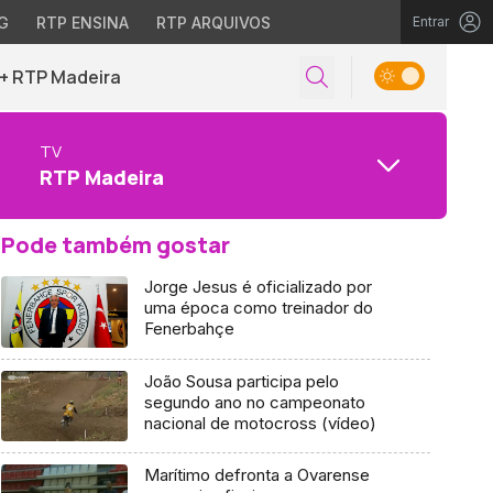
G
RTP ENSINA
RTP ARQUIVOS
Entrar
+ RTP Madeira
TV
RTP Madeira
Pode também gostar
Jorge Jesus é oficializado por
uma época como treinador do
Fenerbahçe
João Sousa participa pelo
segundo ano no campeonato
nacional de motocross (vídeo)
Marítimo defronta a Ovarense