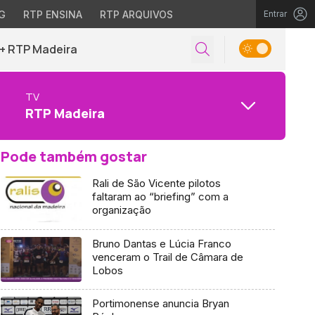
G
RTP ENSINA
RTP ARQUIVOS
Entrar
+ RTP Madeira
TV
RTP Madeira
Pode também gostar
Rali de São Vicente pilotos
faltaram ao “briefing” com a
organização
Bruno Dantas e Lúcia Franco
venceram o Trail de Câmara de
Lobos
Portimonense anuncia Bryan