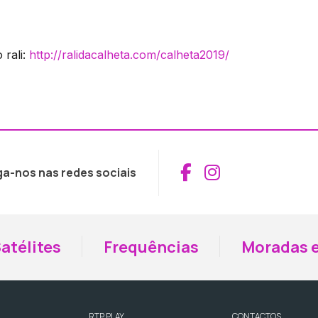
rali:
http://ralidacalheta.com/calheta2019/
Aceder ao Fac
Aceder ao I
ga-nos nas redes sociais
atélites
Frequências
Moradas e
RTP PLAY
CONTACTOS