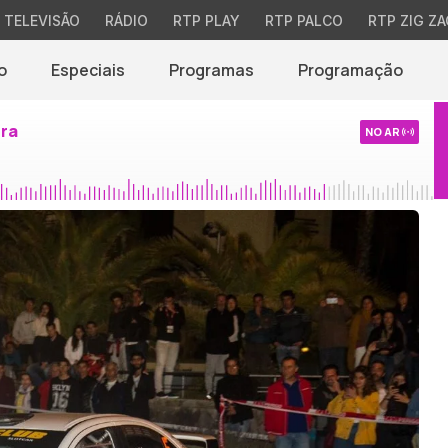
TELEVISÃO
RÁDIO
RTP PLAY
RTP PALCO
RTP ZIG ZA
o
Especiais
Programas
Programação
ira
NO AR