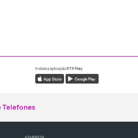
Instale a aplicação
RTP Play
ebook da RTP Madeira
nstagram da RTP Madeira
 Telefones
A EMPRESA