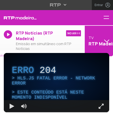
Entrar
RTP Notícias (RTP
NO AR
TV
Madeira)
RTP Madei
Emissão em simultâneo com RTP
Notícias
ERRO
204
HLS.JS FATAL ERROR - NETWORK
ERROR
ESTE CONTEÚDO ESTÁ NESTE
MOMENTO INDISPONÍVEL