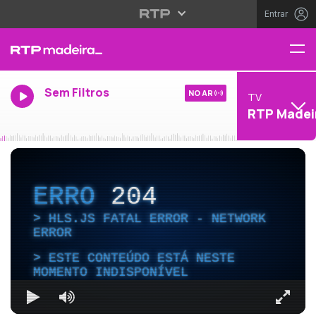
Entrar
Sem Filtros
NO AR
TV
RTP Madei
ERRO
204
HLS.JS FATAL ERROR - NETWORK
ERROR
ESTE CONTEÚDO ESTÁ NESTE
MOMENTO INDISPONÍVEL