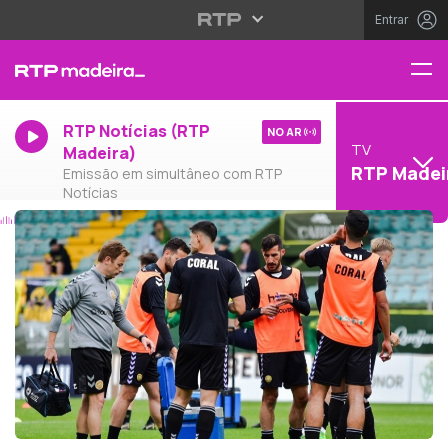
Entrar
RTP Notícias (RTP
NO AR
TV
Madeira)
RTP Madei
Emissão em simultâneo com RTP
Notícias