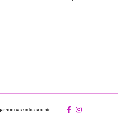
Aceder ao Fac
Aceder ao I
ga-nos nas redes sociais