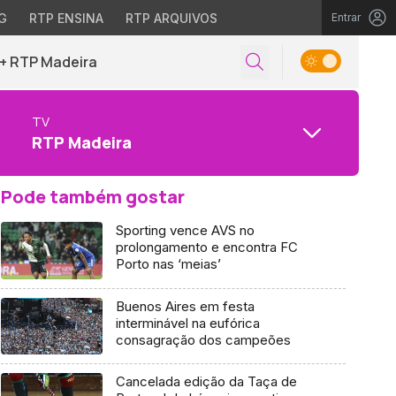
G
RTP ENSINA
RTP ARQUIVOS
Entrar
+ RTP Madeira
TV
RTP Madeira
Pode também gostar
Sporting vence AVS no
prolongamento e encontra FC
Porto nas ‘meias’
Buenos Aires em festa
interminável na eufórica
consagração dos campeões
Cancelada edição da Taça de