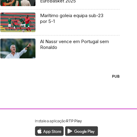
EuroBasket 2025
Marítimo goleia equipa sub-23
por 5-1
Al Nassr vence em Portugal sem
Ronaldo
PUB
Instale a aplicação
RTP Play
ebook da RTP Madeira
nstagram da RTP Madeira