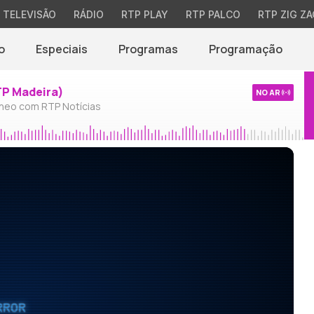
TELEVISÃO
RÁDIO
RTP PLAY
RTP PALCO
RTP ZIG ZA
o
Especiais
Programas
Programação
TP Madeira)
NO AR
neo com RTP Notícias
RROR