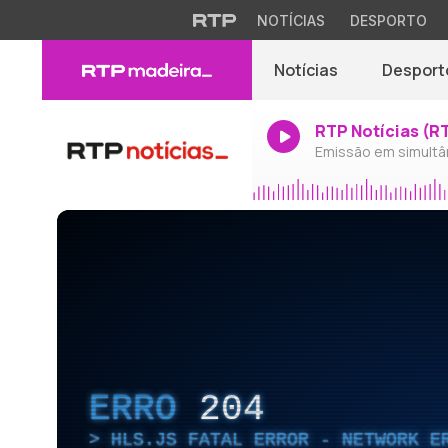
NOTÍCIAS
DESPORTO
Notícias
Desport
RTP Notícias (R
Emissão em simultâ
ERRO
204
HLS.JS FATAL ERROR - NETWORK E