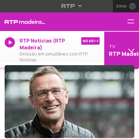
Entrar
RTP Notícias (RTP
NO AR
TV
Madeira)
RTP Madei
Emissão em simultâneo com RTP
Notícias