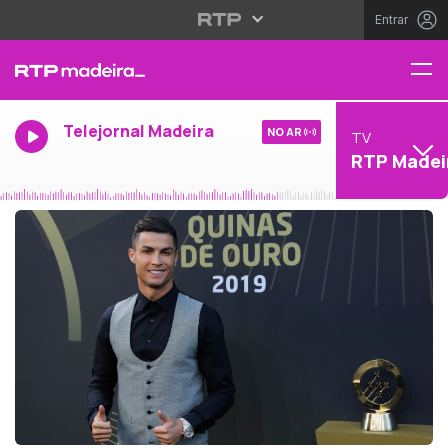
Entrar
Telejornal Madeira
NO AR
TV
RTP Madei