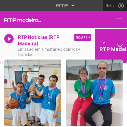
Entrar
RTP Notícias (RTP
NO AR
TV
Madeira)
RTP Madei
Emissão em simultâneo com RTP
Notícias