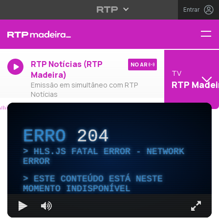
Entrar
RTP Notícias (RTP
NO AR
TV
Madeira)
RTP Madei
Emissão em simultâneo com RTP
Notícias
ERRO
204
HLS.JS FATAL ERROR - NETWORK
ERROR
ESTE CONTEÚDO ESTÁ NESTE
MOMENTO INDISPONÍVEL