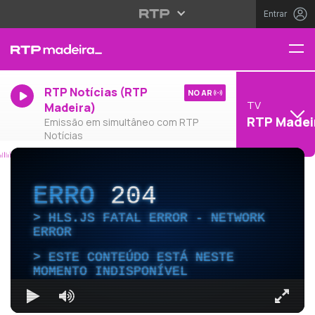
Entrar
RTP Notícias (RTP
NO AR
TV
Madeira)
RTP Madei
Emissão em simultâneo com RTP
Notícias
ERRO
204
HLS.JS FATAL ERROR - NETWORK
ERROR
ESTE CONTEÚDO ESTÁ NESTE
MOMENTO INDISPONÍVEL