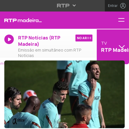
Entrar
RTP Notícias (RTP
NO AR
TV
Madeira)
RTP Madei
Emissão em simultâneo com RTP
Notícias