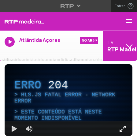
Entrar
Atlântida Açores
NO AR
TV
RTP Madei
ERRO
204
HLS.JS FATAL ERROR - NETWORK
ERROR
ESTE CONTEÚDO ESTÁ NESTE
MOMENTO INDISPONÍVEL