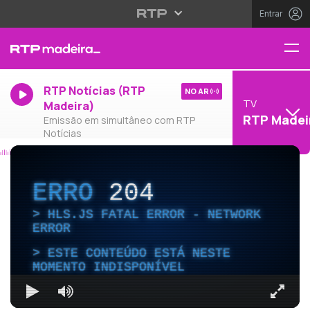
Entrar
RTP Notícias (RTP
NO AR
TV
Madeira)
RTP Madei
Emissão em simultâneo com RTP
Notícias
ERRO
204
HLS.JS FATAL ERROR - NETWORK
ERROR
ESTE CONTEÚDO ESTÁ NESTE
MOMENTO INDISPONÍVEL