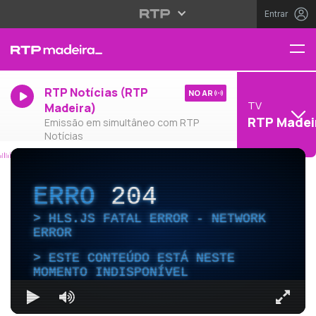
Entrar
RTP Notícias (RTP
NO AR
TV
Madeira)
RTP Madei
Emissão em simultâneo com RTP
Notícias
ERRO
204
HLS.JS FATAL ERROR - NETWORK
ERROR
ESTE CONTEÚDO ESTÁ NESTE
MOMENTO INDISPONÍVEL