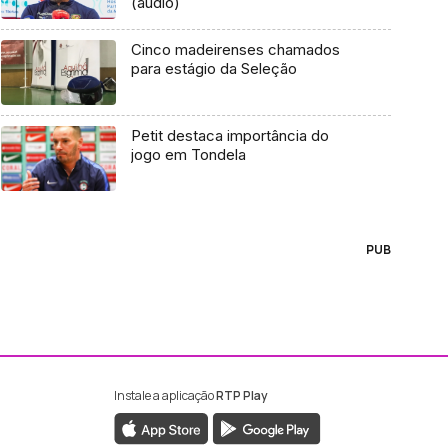
(áudio)
Cinco madeirenses chamados
para estágio da Seleção
Petit destaca importância do
jogo em Tondela
PUB
Instale a aplicação
RTP Play
ebook da RTP Madeira
nstagram da RTP Madeira