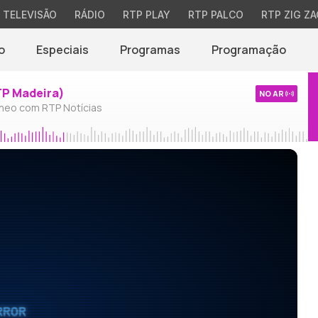
TELEVISÃO
RÁDIO
RTP PLAY
RTP PALCO
RTP ZIG ZA
o
Especiais
Programas
Programação
TP Madeira)
NO AR
neo com RTP Notícias
RROR