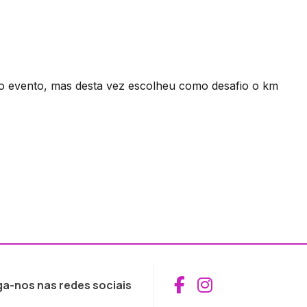
o evento, mas desta vez escolheu como desafio o km
Aceder ao Fac
Aceder ao I
ga-nos nas redes sociais