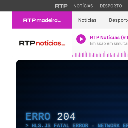
NOTÍCIAS
DESPORTO
Notícias
Desport
RTP Notícias (R
Emissão em simultâ
ERRO
204
HLS.JS FATAL ERROR - NETWORK E