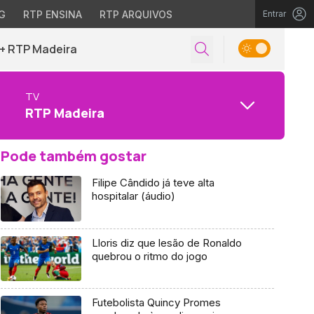
G
RTP ENSINA
RTP ARQUIVOS
Entrar
+ RTP Madeira
TV
RTP Madeira
Pode também gostar
Filipe Cândido já teve alta
hospitalar (áudio)
Lloris diz que lesão de Ronaldo
quebrou o ritmo do jogo
Futebolista Quincy Promes