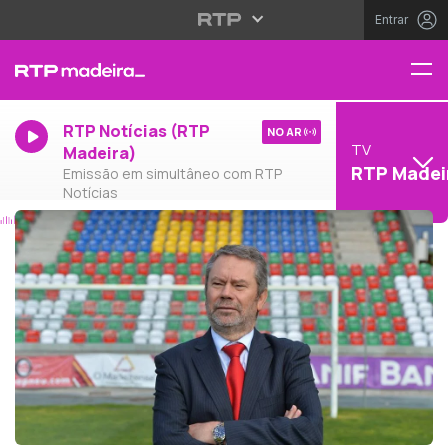
Entrar
RTP Notícias (RTP
NO AR
TV
Madeira)
RTP Madei
Emissão em simultâneo com RTP
Notícias