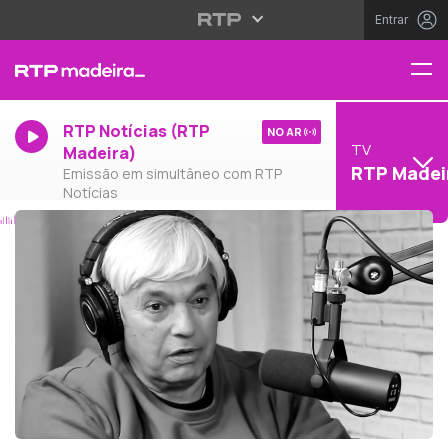
Entrar
RTP Notícias (RTP
NO AR
TV
Madeira)
RTP Madei
Emissão em simultâneo com RTP
Notícias