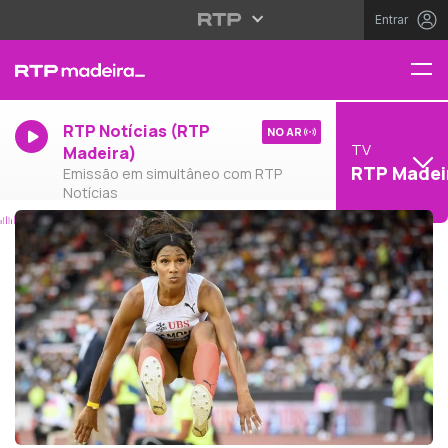
Entrar
RTP Notícias (RTP
NO AR
TV
Madeira)
RTP Madei
Emissão em simultâneo com RTP
Notícias