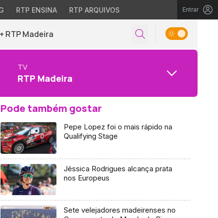
G
RTP ENSINA
RTP ARQUIVOS
Entrar
+ RTP Madeira
TV
RTP Madeira
Pode também gostar
Pepe Lopez foi o mais rápido na
Qualifying Stage
Jéssica Rodrigues alcança prata
nos Europeus
Sete velejadores madeirenses no