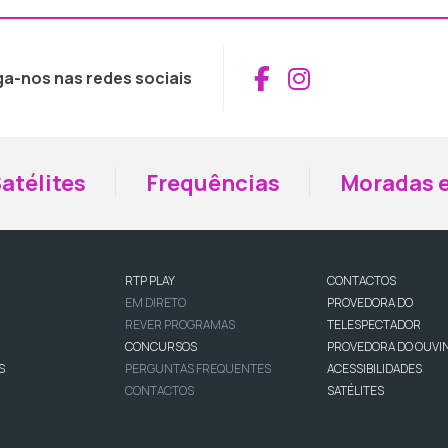
Aceder ao Fac
Aceder ao I
ga-nos nas redes sociais
atélites
Frequências
Moradas e
RTP PLAY
CONTACTOS
EM DIRETO
PROVEDORA DO
REVER PROGRAMAS
TELESPECTADOR
CONCURSOS
PROVEDORA DO OUVI
S
PERGUNTAS FREQUENTES
ACESSIBILIDADES
CONTACTOS
SATÉLITES