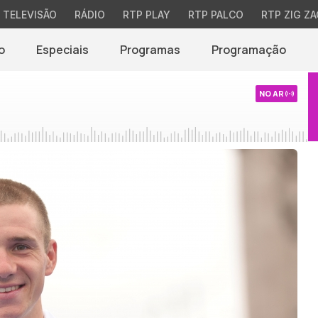
TELEVISÃO
RÁDIO
RTP PLAY
RTP PALCO
RTP ZIG ZA
o
Especiais
Programas
Programação
NO AR