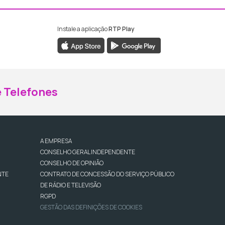
Instale a aplicação
RTP Play
ebook da RTP Madeira
nstagram da RTP Madeira
 Telefones
A EMPRESA
CONSELHO GERAL INDEPENDENTE
CONSELHO DE OPINIÃO
NTE
CONTRATO DE CONCESSÃO DO SERVIÇO PÚBLICO
DE RÁDIO E TELEVISÃO
RGPD
GESTÃO DAS DEFINIÇÕES DE COOKIES