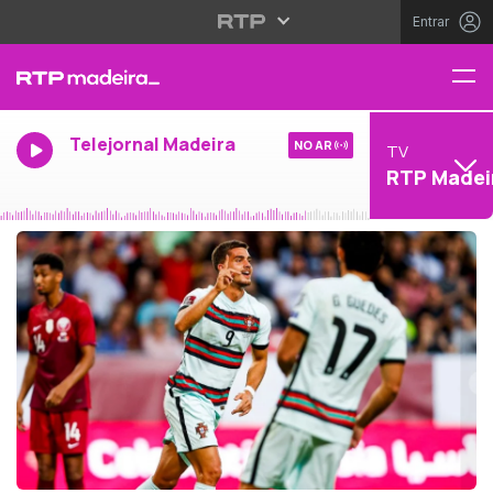
Entrar
Telejornal Madeira
NO AR
TV
RTP Madei