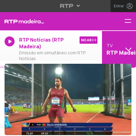
Entrar
RTP Notícias (RTP
NO AR
TV
Madeira)
RTP Madei
Emissão em simultâneo com RTP
Notícias