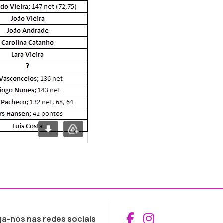
Aceder ao Fac
Aceder ao I
ga-nos nas redes sociais