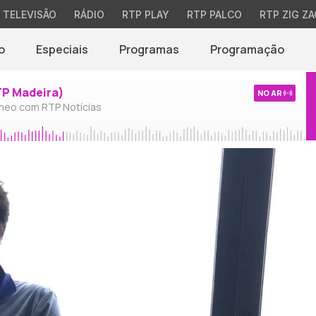
TELEVISÃO
RÁDIO
RTP PLAY
RTP PALCO
RTP ZIG ZA
o
Especiais
Programas
Programação
TP Madeira)
NO AR
neo com RTP Notícias