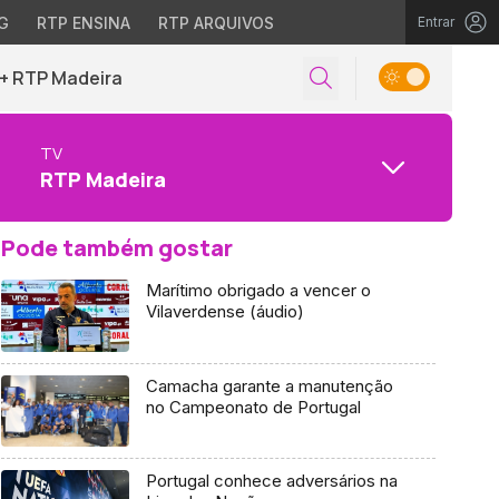
G
RTP ENSINA
RTP ARQUIVOS
Entrar
+ RTP Madeira
TV
RTP Madeira
Pode também gostar
Marítimo obrigado a vencer o
Vilaverdense (áudio)
Camacha garante a manutenção
no Campeonato de Portugal
Portugal conhece adversários na