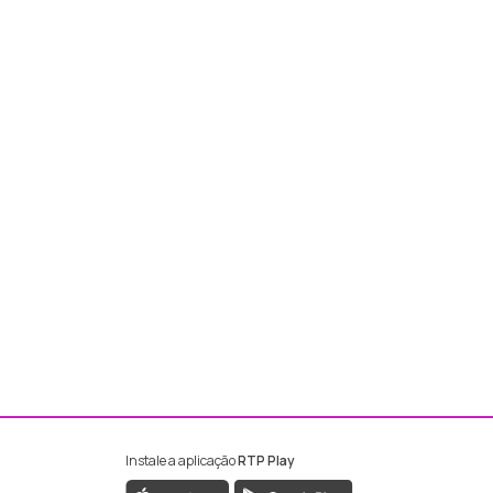
Instale a aplicação
RTP Play
ebook da RTP Madeira
nstagram da RTP Madeira