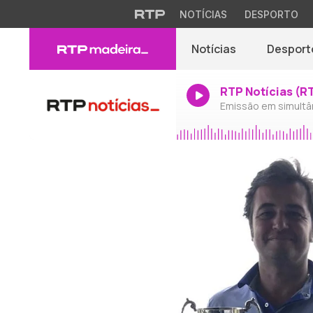
NOTÍCIAS
DESPORTO
Notícias
Desport
RTP Notícias (R
Emissão em simultâ