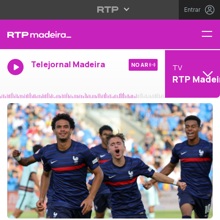
Entrar
Telejornal Madeira
NO AR
TV
RTP Madei