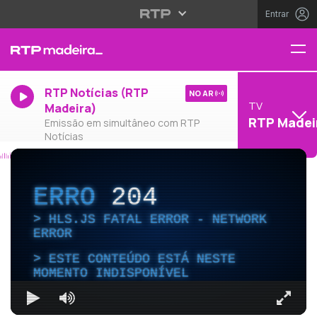
Entrar
RTP Notícias (RTP
NO AR
TV
Madeira)
RTP Madei
Emissão em simultâneo com RTP
Notícias
ERRO
204
HLS.JS FATAL ERROR - NETWORK
ERROR
ESTE CONTEÚDO ESTÁ NESTE
MOMENTO INDISPONÍVEL