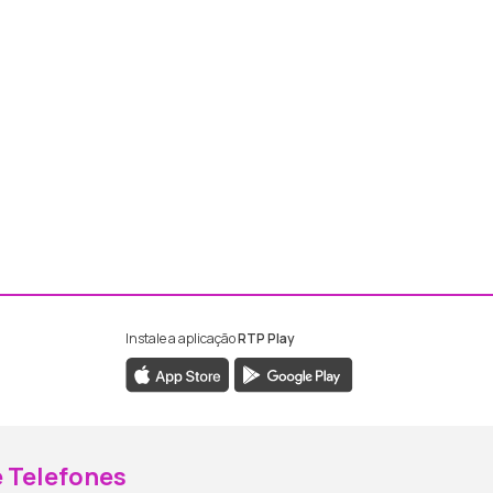
Instale a aplicação
RTP Play
ebook da RTP Madeira
nstagram da RTP Madeira
 Telefones