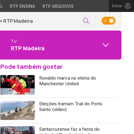
G
RTP ENSINA
RTP ARQUIVOS
Entrar
+ RTP Madeira
TV
RTP Madeira
Pode também gostar
Ronaldo marca na vitória do
Manchester United
Eleições tramam Trail do Porto
Santo (vídeo)
Santacruzense faz a festa do