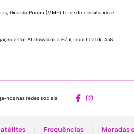
ipos, Ricardo Porém (MMP) foi sexto classificado e
igação entre Al Duwadimi a Há il, num total de 458
Aceder ao Fac
Aceder ao I
ga-nos nas redes sociais
atélites
Frequências
Moradas e