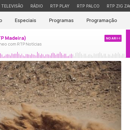
TELEVISÃO
RÁDIO
RTP PLAY
RTP PALCO
RTP ZIG ZA
o
Especiais
Programas
Programação
TP Madeira)
NO AR
neo com RTP Notícias