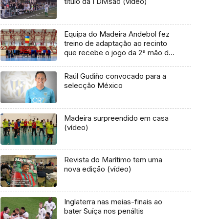
titulo da I Divisão (vídeo)
Equipa do Madeira Andebol fez
treino de adaptação ao recinto
que recebe o jogo da 2ª mão da
final da Taça Challenge
Raúl Gudiño convocado para a
selecção México
Madeira surpreendido em casa
(vídeo)
Revista do Marítimo tem uma
nova edição (vídeo)
Inglaterra nas meias-finais ao
bater Suíça nos penáltis