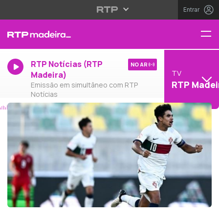
Entrar
RTP Notícias (RTP
NO AR
TV
Madeira)
RTP Madei
Emissão em simultâneo com RTP
Notícias