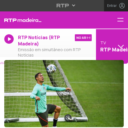
Entrar
RTP Notícias (RTP
NO AR
TV
Madeira)
RTP Madei
Emissão em simultâneo com RTP
Notícias