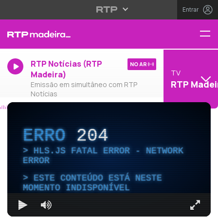
Entrar
RTP Notícias (RTP
NO AR
TV
Madeira)
RTP Madei
Emissão em simultâneo com RTP
Notícias
ERRO
204
HLS.JS FATAL ERROR - NETWORK
ERROR
ESTE CONTEÚDO ESTÁ NESTE
MOMENTO INDISPONÍVEL